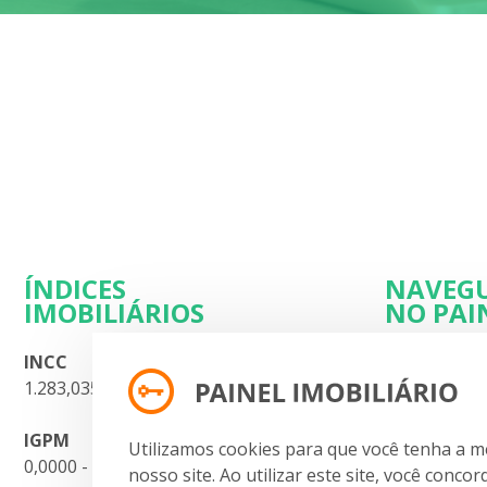
ÍNDICES
NAVEG
IMOBILIÁRIOS
NO PAI
INCC
Planos
1.283,035 - 07.2026
Dúvidas
Contato
IGPM
Termos de 
Utilizamos cookies para que você tenha a m
0,0000 - 07.2026
Cadastre-se
nosso site. Ao utilizar este site, você conco