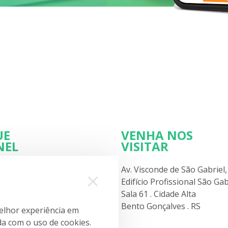
UE
VENHA NOS
NEL
VISITAR
Av. Visconde de São Gabriel,
Edifício Profissional São Gab
Sala 61 . Cidade Alta
Uso
Bento Gonçalves . RS
elhor experiência em
rda com o uso de cookies.