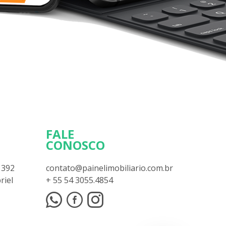
FALE
CONOSCO
 392
contato@painelimobiliario.com.br
riel
+ 55 54 3055.4854