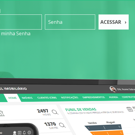
N
ACESSAR ›
i minha Senha