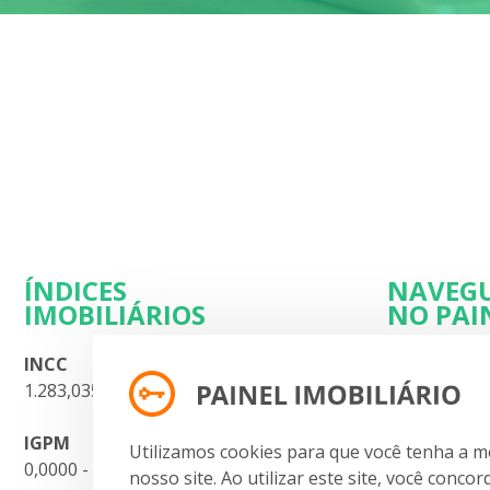
ÍNDICES
NAVEG
IMOBILIÁRIOS
NO PAI
INCC
Planos
1.283,035 - 07.2026
Dúvidas
Contato
IGPM
Termos de 
Utilizamos cookies para que você tenha a m
0,0000 - 07.2026
Cadastre-se
nosso site. Ao utilizar este site, você conco