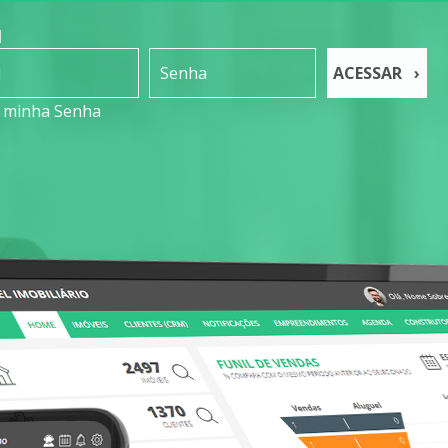
N
ACESSAR ›
i minha Senha