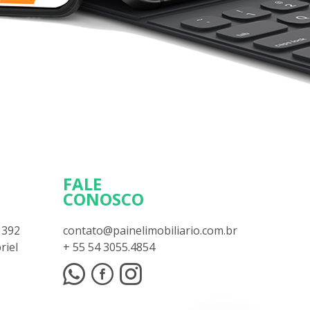
FALE
CONOSCO
 392
contato@painelimobiliario.com.br
riel
+ 55 54 3055.4854