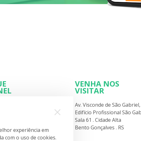
UE
VENHA NOS
NEL
VISITAR
Av. Visconde de São Gabriel,
Edifício Profissional São Gab
Sala 61 . Cidade Alta
Uso
Bento Gonçalves . RS
elhor experiência em
rda com o uso de cookies.